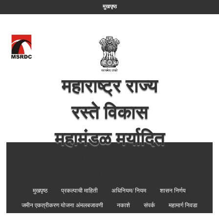
मुखपृष्ठ
महाराष्ट्र राज्य
रस्ते विकास
महामंडळ मर्यादित
Transforming Maharashtra's Transport Landscape
महाराष्ट्र महामार्ग
मुखपृष्ठ
प्रकल्पाची माहिती
अधिनियम/ नियम
शासन निर्णय
जमीन एकत्रीकरण योजना अंमलबजावणी
नकाशे
संपर्क
महामार्ग निवडा