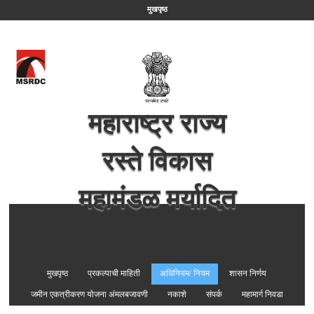
मुखपृष्ठ
महाराष्ट्र राज्य
रस्ते विकास
महामंडळ मर्यादित
Transforming Maharashtra's Transport Landscape
महाराष्ट्र महामार्ग
मुखपृष्ठ
प्रकल्पाची माहिती
अधिनियम/ नियम
शासन निर्णय
जमीन एकत्रीकरण योजना अंमलबजावणी
नकाशे
संपर्क
महामार्ग निवडा